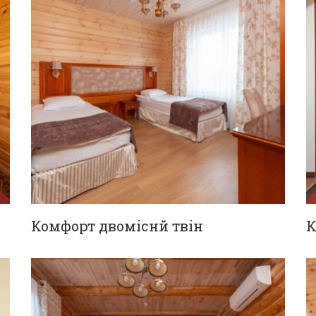
Комфорт двоміснй твін
К