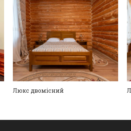
Люкс двомісний
Л