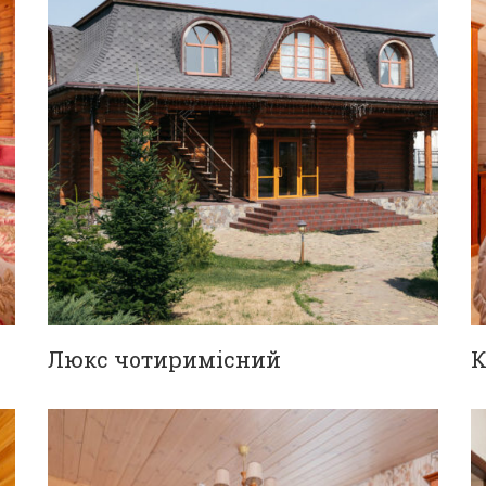
Люкс чотиримісний
К