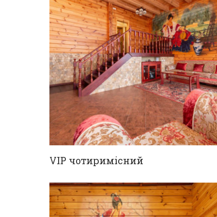
VIP чотиримісний