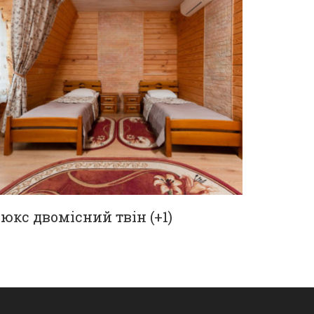
юкс двомісний твін (+1)