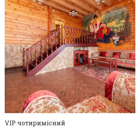
VIP чотиримісний