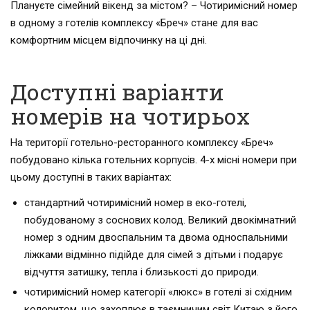
Плануєте сімейний вікенд за містом? – Чотиримісний номер
в одному з готелів комплексу «Бреч» стане для вас
комфортним місцем відпочинку на ці дні.
Доступні варіанти
номерів на чотирьох
На території готельно-ресторанного комплексу «Бреч»
побудовано кілька готельних корпусів. 4-х місні номери при
цьому доступні в таких варіантах:
стандартний чотиримісний номер в еко-готелі,
побудованому з соснових колод. Великий двокімнатний
номер з одним двоспальним та двома односпальними
ліжками відмінно підійде для сімей з дітьми і подарує
відчуття затишку, тепла і близькості до природи.
чотиримісний номер категорії «люкс» в готелі зі східним
колоритом, що захоплює в таємничим світ Китаю з його