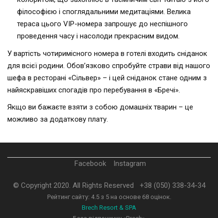
філософією і споглядальними медитаціями. Велика
тераса цього VIP-номера запрошує до неспішного
проведення часу і насолоди прекрасним видом.
У вартість чотиримісного номера в готелі входить сніданок
для всієї родини. Обов’язково спробуйте страви від нашого
шефа в ресторані «Сільвер» – і цей сніданок стане одним з
найяскравіших спогадів про перебування в «Бречі».
Якщо ви бажаєте взяти з собою домашніх тварин – це
можливо за додаткову плату.
Facebook
Instagram
© Copyright 2020. All Rights Reserved
+38 (050) 338-34-34
Рейтинг сайту:
4.5
з
5
на основе
68
оцінок.
Brech Resort & SPA