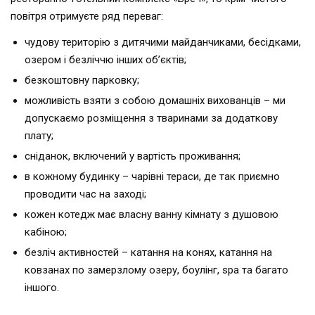
повітря отримуєте ряд переваг:
чудову територію з дитячими майданчиками, бесідками,
озером і безліччю інших об’єктів;
безкоштовну парковку;
можливість взяти з собою домашніх вихованців – ми
допускаємо розміщення з тваринами за додаткову
плату;
сніданок, включений у вартість проживання;
в кожному будинку – чарівні тераси, де так приємно
проводити час на заході;
кожен котедж має власну ванну кімнату з душовою
кабіною;
безліч активностей – катання на конях, катання на
ковзанах по замерзлому озеру, боулінг, spa та багато
іншого.