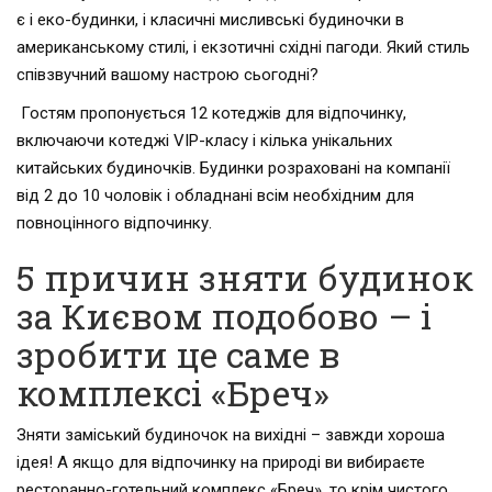
є і еко-будинки, і класичні мисливські будиночки в
американському стилі, і екзотичні східні пагоди. Який стиль
співзвучний вашому настрою сьогодні?
Гостям пропонується 12 котеджів для відпочинку,
включаючи котеджі VIP-класу і кілька унікальних
китайських будиночків. Будинки розраховані на компанії
від 2 до 10 чоловік і обладнані всім необхідним для
повноцінного відпочинку.
5 причин зняти будинок
за Києвом подобово – і
зробити це саме в
комплексі «Бреч»
Зняти заміський будиночок на вихідні – завжди хороша
ідея! А якщо для відпочинку на природі ви вибираєте
ресторанно-готельний комплекс «Бреч», то крім чистого