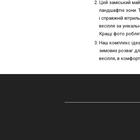
Цей заміський майд
ландшафтні зони. Т
і справжній вітри
весілля за унікал
Кращі фото роблят
Наш комплекс ідеа
зимових розваг дл
весілля, в комфор