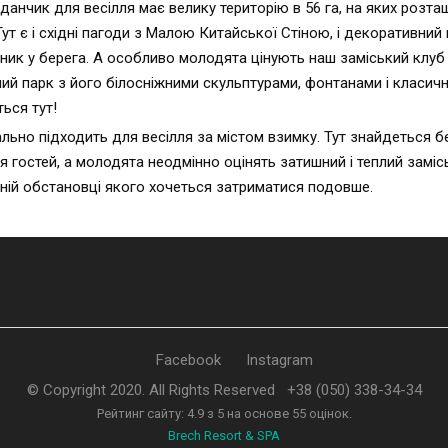
анчик для весілля має велику територію в 56 га, на яких розташ
ут є і східні пагоди з Малою Китайської Стіною, і декоративний
льник у берега. А особливо молодята цінують наш заміський клу
ьний парк з його білосніжними скульптурами, фонтанами і класич
ься тут!
льно підходить для весілля за містом взимку. Тут знайдеться 
я гостей, а молодята неодмінно оцінять затишний і теплий замі
тній обстановці якого хочеться затриматися подовше.
Facebook
Instagram
© Copyright 2020. All Rights Reserved
+38 (050) 338-34-34
Рейтинг сайту:
4.9
з
5
на основе
55
оцінок.
Brech Resort & SPA