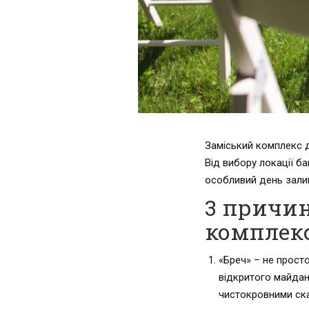
Заміський комплекс д
Від вибору локації ба
особливий день залиша
3 причин
комплекс
«Бреч» – не просто
відкритого майдан
чистокровними скак