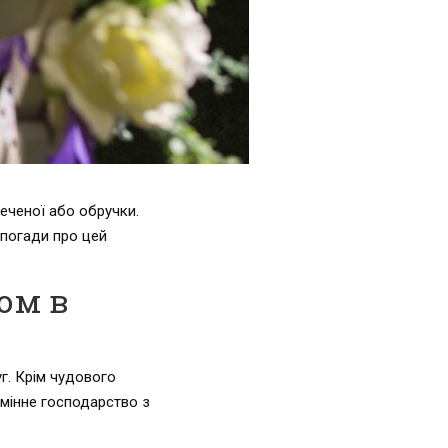
реченої або обручки.
 спогади про цей
ом в
уг. Крім чудового
емінне господарство з
.