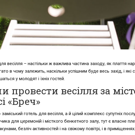
ля весілля – настільки ж важлива частина заходу, як плаття на
гато в чому залежить, наскільки успішним буде весь захід, і які
ться у молодят і їхніх гостей.
и провести весілля за міст
і «Бреч»
 заміський готель для весілля, а й цілий комплекс супутніх посл
чика для церемоній і місткого бенкетного залу, тут є власне пл
унами, безліч активностей і на свіжому повітрі, і в приміщеннях