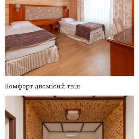
Комфорт двоміснй твін