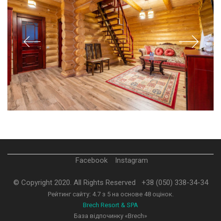
Facebook
Instagram
© Copyright 2020. All Rights Reserved
+38 (050) 338-34-34
Рейтинг сайту:
4.7
з
5
на основе
48
оцінок.
Brech Resort & SPA
База відпочинку «Brech»