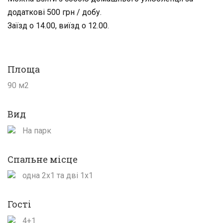
додаткові 500 грн / добу.
Заїзд о 14.00, виїзд о 12.00.
Площа
90 м2
Вид
На парк
Спальне місце
одна 2х1 та дві 1х1
Гості
4+1