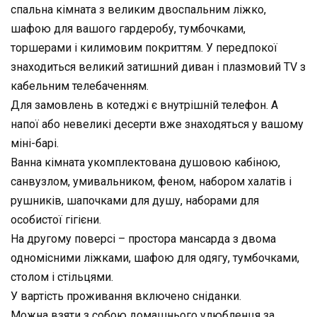
спальна кімната з великим двоспальним ліжко,
шафою для вашого гардеробу, тумбочками,
торшерами і килимовим покриттям. У передпокої
знаходиться великий затишний диван і плазмовий TV з
кабельним телебаченням.
Для замовлень в котеджі є внутрішній телефон. А
напої або невеликі десерти вже знаходяться у вашому
міні-барі.
Ванна кімната укомплектована душовою кабіною,
санвузлом, умивальником, феном, набором халатів і
рушників, шапочками для душу, наборами для
особистої гігієни.
На другому поверсі – простора мансарда з двома
одномісними ліжками, шафою для одягу, тумбочками,
столом і стільцями.
У вартість проживання включено сніданки.
Можна взяти з собою домашнього улюбленця за