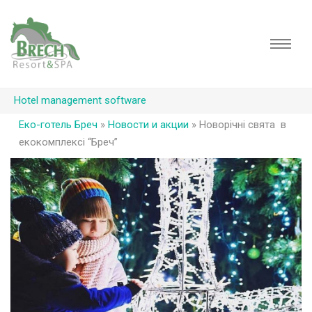
Hotel management software
Еко-готель Бреч
»
Новости и акции
»
Новорічні свята в
екокомплексі “Бреч”