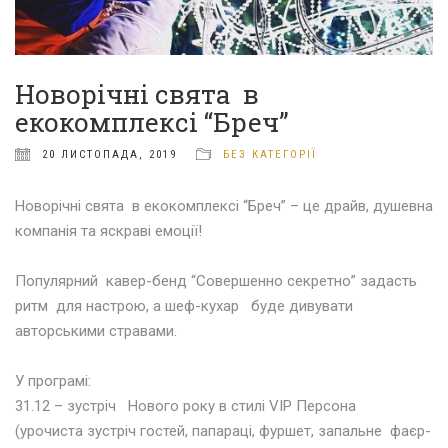
Новорічні свята в
екокомплексі “Бреч”
20 ЛИСТОПАДА, 2019
БЕЗ КАТЕГОРІЇ
Новорічні свята в екокомплексі “Бреч” – це драйв, душевна
компанія та яскраві емоції!
⠀⠀ ⠀ ⠀⠀ ⠀⠀ ⠀⠀
Популярний кавер-бенд “Совершенно секретно” задасть
ритм для настрою, а шеф-кухар буде дивувати
авторськими стравами.
⠀⠀ ⠀ ⠀⠀ ⠀⠀ ⠀⠀
У програмі:
31.12 – зустріч Нового року в стилі VIP Персона
(урочиста зустріч гостей, папараці, фуршет, запальне фаєр-