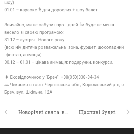
шоу)
01.01 – караоке
🎙
для дорослих + шоу балет.
⠀⠀ ⠀ ⠀⠀ ⠀⠀ ⠀⠀
Звичайно, ми не забули і про дітей. Їм буде не менш
весело зі своєю програмою:
31.12 – зустріч Нового року
(всю ніч дитяча розважальна зона, фуршет, шоколадний
фонтан, анімація)
30.12 – 01.01 – цікава анімація: подарунки, конкурси.
⠀⠀ ⠀ ⠀⠀ ⠀⠀ ⠀⠀
🌲
Ековідпочинок у “Бреч”: +38(050)338-34-34
🚗
Чекаємо в гості: Чернігівська обл., Корюківський р-н, с.
Бреч, вул. Шкільна, 12А
Новорічні свята в екокомплексі “Бреч”
Щасливі будні