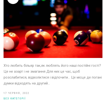
Хто любить більяр так,як люблять його наші постійні гості?
Це не азарт і не змагання Для них це час, щоб
розслабитися, відволіктися і відпочити… Це місце де погані
думки відходять на другий…
17 ЧЕРВНЯ, 2022
БЕЗ КАТЕГОРІЇ