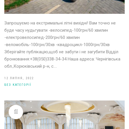
Запрошуємо на екстримальні літні вихідні! Вам точно не
буде часу нудьгувати -велосипед-100грн/60 хвилин
-електровелосипед-200грн/60 хвилин
-веломобіль-100грн/30хв -квадроцикл-1000грн/30хв
Зберігайте публікацію,щоб не забути і не загубити Відділ
бронювання:+38(050)338-34-34 Наша адреса: Чернігівська
обл.,Корюківський р-н, с.…
12 ЛИПНЯ, 2022
БЕЗ КАТЕГОРІЇ