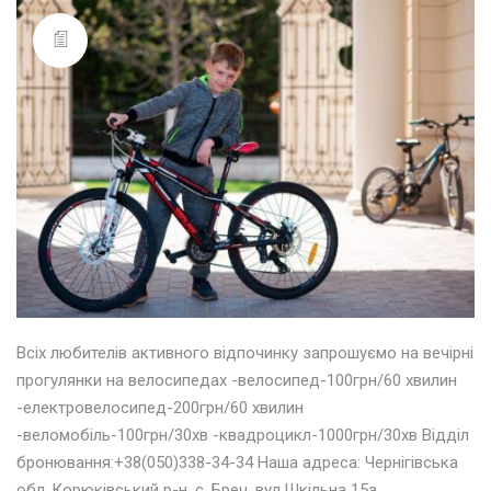
Всіх любителів активного відпочинку запрошуємо на вечірні
прогулянки на велосипедах -велосипед-100грн/60 хвилин
-електровелосипед-200грн/60 хвилин
-веломобіль-100грн/30хв -квадроцикл-1000грн/30хв Відділ
бронювання:+38(050)338-34-34 Наша адреса: Чернігівська
обл.,Корюківський р-н, с. Бреч, вул.Шкільна 15а