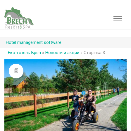
Hotel management software
Еко-готель Бреч
»
Новости и акции
»
Сторінка 3