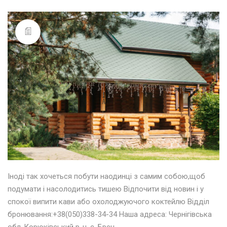
Іноді так хочеться побути наодинці з самим собою,щоб
подумати і насолодитись тишею Відпочити від новин і у
спокої випити кави або охолоджуючого коктейлю Відділ
бронювання:+38(050)338-34-34 Наша адреса: Чернігівська
обл.,Корюківський р-н, с. Бреч,…