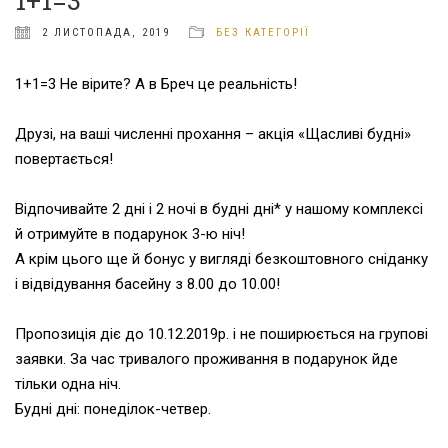
1+1=3
2 ЛИСТОПАДА, 2019
БЕЗ КАТЕГОРІЇ
1+1=3 Не вірите? А в Бреч це реальність!
⠀⠀⠀⠀⠀
Друзі, на ваші численні прохання – акція «Щасливі будні»
повертається!
⠀⠀⠀⠀⠀
Відпочивайте 2 дні і 2 ночі в будні дні* у нашому комплексі
й отримуйте в подарунок 3-ю ніч!
А крім цього ще й бонус у вигляді безкоштовного сніданку
і відвідування басейну з 8.00 до 10.00!
⠀⠀⠀⠀⠀
Пропозиція діє до 10.12.2019р. і не поширюється на групові
заявки. За час тривалого проживання в подарунок йде
тільки одна ніч.
Будні дні: понеділок-четвер.⠀ ‎
⠀⠀⠀⠀⠀