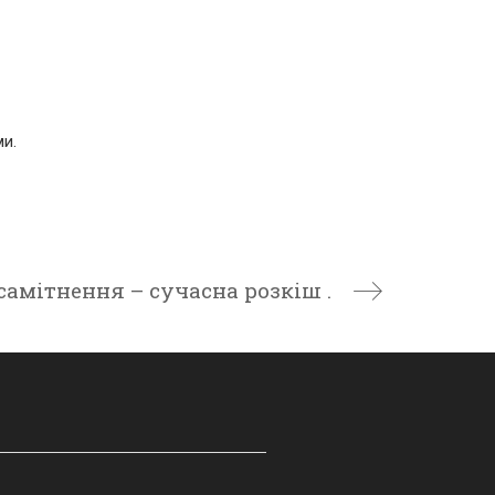
ми.
самітнення – сучасна розкіш .