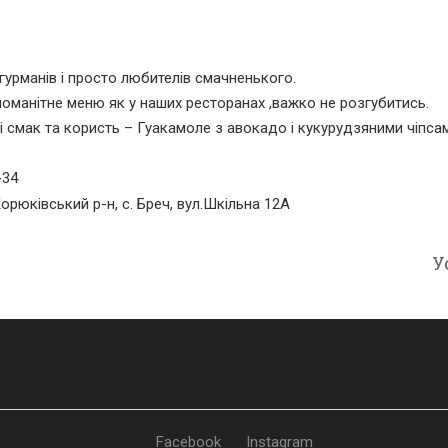
гурманів і просто любителів смачненького.
зноманітне меню як у наших ресторанах ,важко не розгубитись.
смак та користь – Гуакамоле з авокадо і кукурудзяними чіпса
-34
Корюківський р-н, с. Бреч, вул.Шкільна 12А
У
Facebook
Instagram