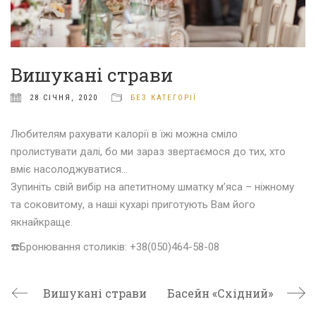
Вишукані страви
28 СІЧНЯ, 2020
БЕЗ КАТЕГОРІЇ
Любителям рахувати калорії в їжі можна сміло
пролистувати далі, бо ми зараз звертаємося до тих, хто
вміє насолоджуватися…
Зупиніть свій вибір на апетитному шматку м’яса – ніжному
та соковитому, а наші кухарі приготують Вам його
якнайкраще.
☎️
Бронювання столиків: +38(050)464-58-08
Вишукані страви
Басейн «Східний»