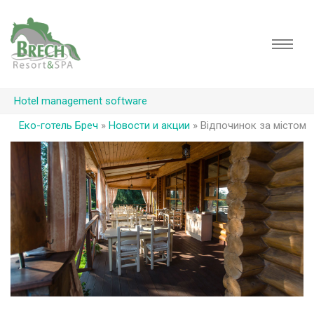
Hotel management software
Еко-готель Бреч
»
Новости и акции
»
Відпочинок за містом