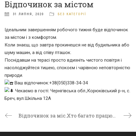
Відпочинок за містом
31 ЛИПНЯ, 2020
БЕЗ КАТЕГОРІЇ
Ідеальним завершенням робочого тижня буде відпочинок
за містом і з комфортом.
Коли знаєш, що завтра прокинешся не від будильника або
шуму машин, а від співу пташок.
Поснідавши на терасі просто вдихніть чистого повітря і
насолоджуйтеся тишею, спокоєм і чарівною неповторністю
природи.
Ваш відпочинок:+38(050)338-34-34
Ч
екаємо в гості: Чернігівська обл.,Корюківський р-н, с.
Бреч, вул.Шкільна 12А
Відпочинок за містом
Хто багато працює, той добре відпочиває.