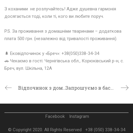
⠀⠀⠀⠀
З коханими не розлучайтесь! Адже душевна гармонія
досягається тоді, коли ті, кого ви любите поруч.
⠀⠀⠀⠀
P.S. За проживання з домашніми тваринами – додаткова
плата 500 грн. (незалежно від тривалості проживання).
⠀⠀⠀⠀⠀⠀
🌲
Ековідпочинок у «Бреч»: +38(050)338-34-34
🚗
Чекаємо в гості: Чернігівська обл., Корюківський р-н, с.
Бреч, вул. Шкільна, 12А
Відпочинок з домашніми улюбленцями.
Запрошуємо в басейн “Східний”!
Facebook
Instagram
© Copyright 2020. All Rights Reserved
+38 (050) 338-34-34