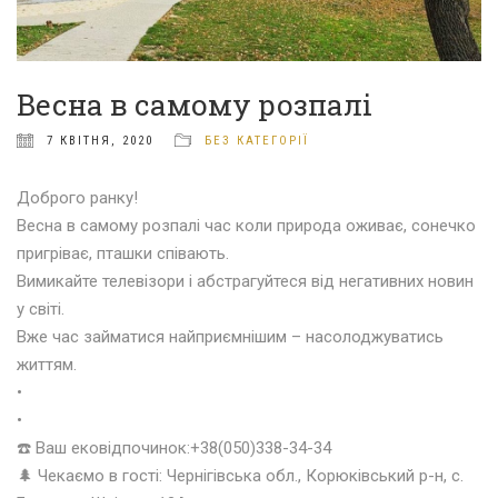
Весна в самому розпалі
7 КВІТНЯ, 2020
БЕЗ КАТЕГОРІЇ
Доброго ранку!
Весна в самому розпалі час коли природа оживає, сонечко
пригріває, пташки співають
.
Вимикайте телевізори і абстрагуйтеся від негативних новин
у світі.
Вже час займатися найприємнішим – насолоджуватись
життям.
•
•
☎️
Ваш ековідпочинок:+38(050)338-34-34
🌲
Чекаємо в гості: Чернігівська обл., Корюківський р-н, с.