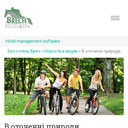
Hotel management software
Еко-готель Бреч
»
Новости и акции
»
В оточенні природи.
В оточенні природи.