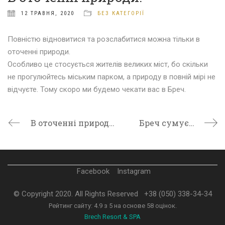
12 ТРАВНЯ, 2020
БЕЗ КАТЕГОРІЇ
Повністю відновитися та розслабитися можна тільки в
оточенні природи
.
Особливо це стосується жителів великих міст, бо скільки
не прогулюйтесь міським парком, а природу в повній мірі не
відчуєте. Тому скоро ми будемо чекати вас в Бреч.
В оточенні природи.
Бреч сумує…
Facebook
Instagram
© Copyright 2020. All Rights Reserved
+38 (050) 338-34-34
Рейтинг сайту:
4.9
з
5
на основе
58
оцінок.
Brech Resort & SPA