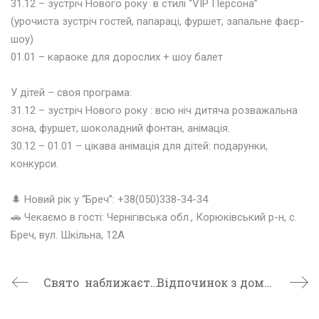
31.12 – зустріч Нового року в стилі “VIP Персона”
(урочиста зустріч гостей, папараці, фуршет, запальне фаєр-
шоу)
01.01 – караоке для дорослих + шоу балет
⠀⠀⠀⠀⠀⠀⠀⠀
У дітей – своя програма:
31.12 – зустріч Нового року : всю ніч дитяча розважальна
зона, фуршет, шоколадний фонтан, анімація.
30.12 – 01.01 – цікава анімація для дітей: подарунки,
конкурси.
⠀⠀⠀⠀⠀⠀⠀⠀
🌲
Новий рік у “Бреч”: +38(050)338-34-34
🚗
Чекаємо в гості: Чернігівська обл., Корюківський р-н, с.
Бреч, вул. Шкільна, 12А
Свято наближається…
Відпочинок з домашніми улюбленцями.