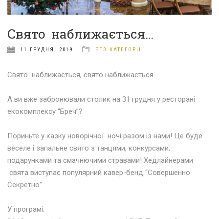
Свято наближається…
11 ГРУДНЯ, 2019
БЕЗ КАТЕГОРІЇ
Свято наближається, свято наближається…
⠀⠀⠀⠀⠀⠀⠀⠀
А ви вже забронювали столик на 31 грудня у ресторані
екокомплексу “Бреч”?
⠀⠀⠀⠀⠀⠀⠀⠀
Пориньте у казку новорічної ночі разом із нами! Це буде
веселе і запальне свято з танцями, конкурсами,
подарунками та смачнючими стравами! Хедлайнерами
свята виступає популярний кавер-бенд “Совершенно
Секретно”.
⠀⠀⠀⠀⠀⠀⠀⠀
У програмі: