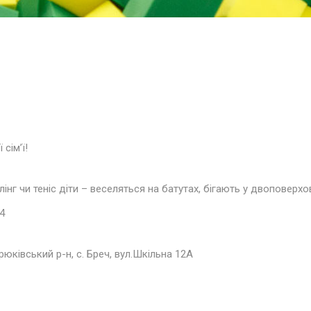
сім’ї!
нг чи теніс діти – веселяться на батутах, бігають у двоповерхо
4
рюківський р-н, с. Бреч, вул.Шкільна 12А