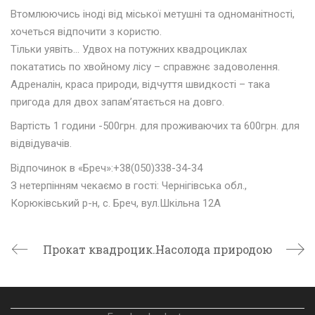
Втомлюючись іноді від міської метушні та одноманітності,
хочеться відпочити з користю
.
Тільки уявіть… Удвох на потужних квадроциклах
покататись по хвойному лісу – справжнє задоволення.
Адреналін, краса природи, відчуття швидкості – така
пригода для двох запам’ятається на довго
.
Вартість 1 години -500грн. для проживаючих та 600грн. для
відвідувачів
.
Відпочинок в «Бреч»:+38(050)338-34-34
З нетерпінням чекаємо в гості: Чернігівська обл.,
Корюківський р-н, с. Бреч, вул.Шкільна 12А
Прокат квадроциклів
Насолода природою