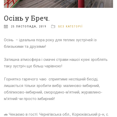
Осінь у Бреч.
25 ЛИСТОПАДА, 2019
БЕЗ КАТЕГОРІЇ
Осінь – ідеальна пора року для теплих зустрічей із
близькими та друзями!
⠀⠀⠀⠀⠀⠀⠀⠀
Затишна атмосфера і смачні страви нашої кухні зроблять
таку зустріч ще більш чарівною!
⠀⠀⠀⠀⠀⠀⠀⠀
Горнятко гарячого чаю сприятиме неспішній бесіді,
лишається тільки зробити вибір: малиново-імбирний,
обліпихово-імбирний, смородино-м’ятний, журавлино-
м’ятний чи просто імбирний!
⠀⠀⠀⠀⠀⠀⠀
🚗
Чекаємо в гості: Чернігівська обл., Корюківський р-н, с.