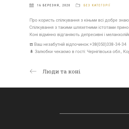
16 БЕРЕЗНЯ, 2020
БЕЗ КАТЕГОРІЇ
Про користь спілкування з кіньми всі добре знаю
Спілкування з такими шляхетними істотами прино
Коні відмінно відганяють депресивні і меланхолі
☎️
Ваш незабутній відпочинок:+38(050)338-34-34
🌲
Залюбки чекаємо в гості: Чернігівська обл., Ко
Люди та коні