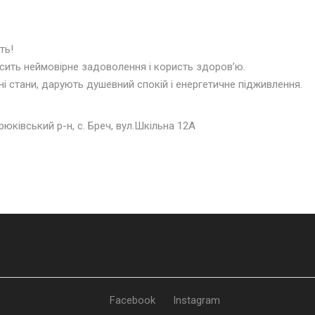
ть!
сить неймовірне задоволення і користь здоров’ю
.
йні стани, дарують душевний спокій і енергетичне підживлення
.
рюківський р-н, с. Бреч, вул.Шкільна 12А
Facebook
Instagram