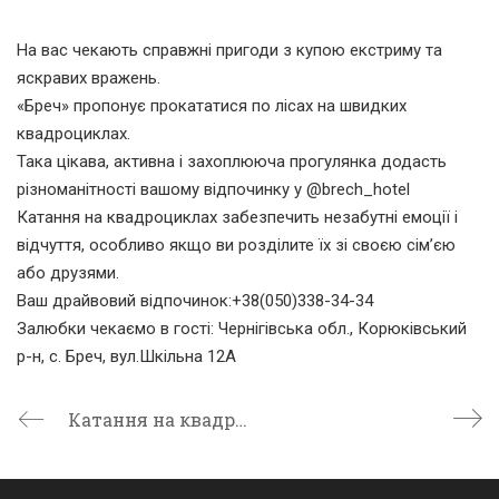
На вас чекають справжні пригоди з купою екстриму та
яскравих вражень.
«Бреч» пропонує прокататися по лісах на швидких
квадроциклах.
Така цікава, активна і захоплююча прогулянка додасть
різноманітності вашому відпочинку у @brech_hotel
Катання на квадроциклах забезпечить незабутні емоції і
відчуття, особливо якщо ви розділите їх зі своєю сім’єю
або друзями.
Ваш драйвовий відпочинок:+38(050)338-34-34
Залюбки чекаємо в гості: Чернігівська обл., Корюківський
р-н, с. Бреч, вул.Шкільна 12А
Катання на квадроциклах