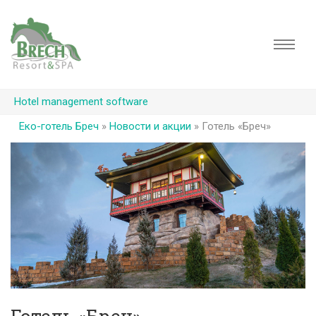
Hotel management software
Еко-готель Бреч
»
Новости и акции
»
Готель «Бреч»