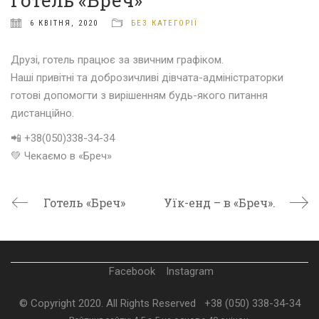
Готель «Бреч»
6 КВІТНЯ, 2020
БЕЗ КАТЕГОРІЇ
Друзі, готель працює за звичним графіком.
Наші привітні та доброзичливі дівчата-адміністраторки
готові допомогти з вирішенням будь-якого питання
дистанційно.
📲
+38(050)338-34-34
💚
Чекаємо в «Бреч»
Готель «Бреч»
Уїк-енд – в «Бреч».
Facebook
Instagram
© Copyright 2020. All Rights Reserved
+38 (050) 338-34-34