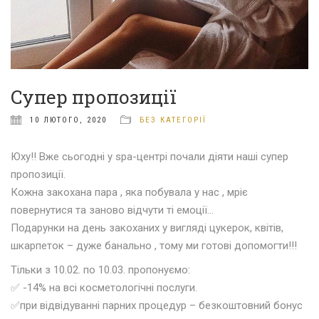
Cупер пропозиції
10 ЛЮТОГО, 2020
БЕЗ КАТЕГОРІЇ
Юху!! Вже сьогодні у spa-центрі почали діяти наші супер
пропозиції
.
Кожна закохана пара , яка побувала у нас , мріє
повернутися та заново відчути ті емоції…
Подарунки на день закоханих у вигляді цукерок, квітів,
шкарпеток – дуже банально , тому ми готові допомогти!!!
Тільки з 10.02. по 10.03. пропонуємо:
✅
-14% на всі косметологічні послуги
.
✅
при відвідуванні парних процедур – безкоштовний бонус