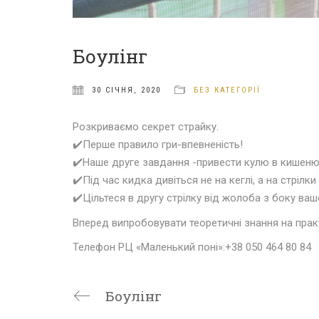
Боулінг
30 СІЧНЯ, 2020
БЕЗ КАТЕГОРІЇ
Розкриваємо секрет страйку
.
✔️
Перше правило гри-впевненість!
✔️
Наше друге завдання -привести кулю в кишеню 
✔️
Під час кидка дивіться не на кеглі, а на стрілки 
✔️
Цільтеся в другу стрілку від жолоба з боку ваш
Вперед випробовувати теоретичні знання на прак
Телефон РЦ «Маленький поні»:+38 050 464 80 84
Боулінг