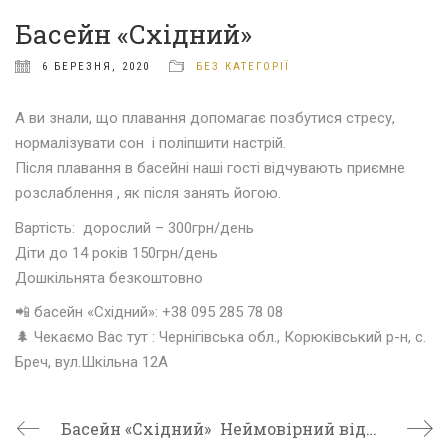
Басейн «Східний»
6 БЕРЕЗНЯ, 2020
БЕЗ КАТЕГОРІЇ
А ви знали, що плавання допомагає позбутися стресу,
нормалізувати сон і поліпшити настрій.
Після плавання в басейні наші гості відчувають приємне
розслаблення , як після занять йогою
.
Вартість: дорослий – 300грн/день
Діти до 14 років 150грн/день
Дошкільнята безкоштовно
📲
басейн «Східний»: +38 095 285 78 08
🌲
Чекаємо Вас тут : Чернігівська обл., Корюківський р-н, с.
Бреч, вул.Шкільна 12А
Басейн «Східний»
Неймовірний відпочинок