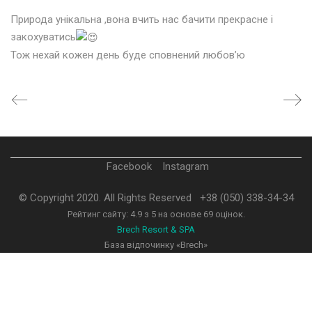
Природа унікальна ,вона вчить нас бачити прекрасне і
закохуватись
Тож нехай кожен день буде сповнений любов’ю
Facebook
Instagram
© Copyright 2020. All Rights Reserved
+38 (050) 338-34-34
Рейтинг сайту:
4.9
з
5
на основе
69
оцінок.
Brech Resort & SPA
База відпочинку «Brech»