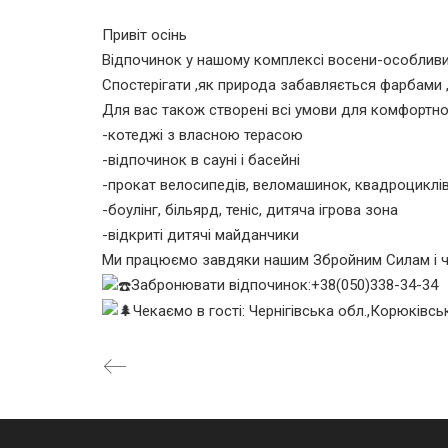
Привіт осінь
Відпочинок у нашому комплексі восени-особлив
Спостерігати ,як природа забавляється фарбами 
Для вас також створені всі умови для комфортн
-котеджі з власною терасою
-відпочинок в сауні і басейні
-прокат велосипедів, веломашинок, квадроциклі
-боулінг, більярд, теніс, дитяча ігрова зона
-відкриті дитячі майданчики
Ми працюємо завдяки нашим Збройним Силам і ч
Забронювати відпочинок:+38(050)338-34-34
Чекаємо в гості: Чернігівська обл.,Корюківськ