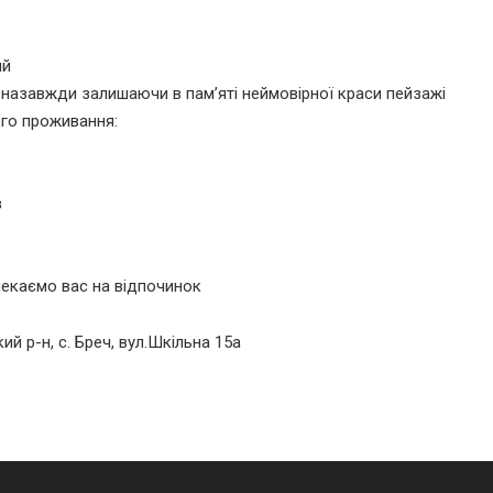
ий
,назавжди залишаючи в пам’яті неймовірної краси пейзажі
ого проживання:
в
екаємо вас на відпочинок
ий р-н, с. Бреч, вул.Шкільна 15а