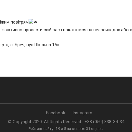
іжим повітрям
о ж активно провести свій час і покататися на велосипедах або
р-н, с. Бреч, вул.Шкільна 15а
Facebook
Instagram
© Copyright 2020. All Rights Reserved
+38 (050) 338-34-34
Рейтинг сайту:
4.9
з
5
на основе
31
оцінок.