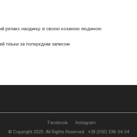
вний релакс наодинці зі своєю коханою людиною
тей тільки за попереднім записом
Facebook
Instagram
© Copyright 2020. All Rights Reserved
+38 (050) 338-34-34