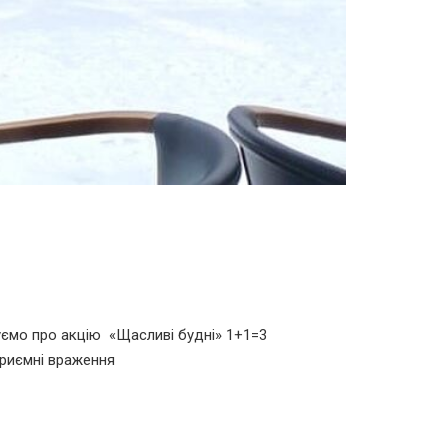
адуємо про акцію «Щасливі будні» 1+1=3
приємні враження