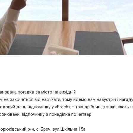
нована поїздка за місто на вихідні?
вам не захочеться від нас їхати, тому йдемо вам назустріч і наг
датковий день відпочинку у «Brech» – такі дрібниці,а залишають 
бронюванні відпочинку з понеділка по четвер
орюківський р-н, с. Бреч, вул.Шкільна 15а