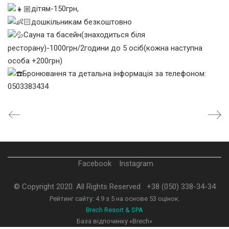
дітям-150грн,
дошкільникам безкоштовно
Сауна та басейн(знаходиться біля
ресторану)-1000грн/2години до 5 осіб(кожна наступна
особа +200грн)
Бронювання та детальна інформація за телефоном:
0503383434
Facebook
Instagram
© Copyright 2020. All Rights Reserved
+38 (050) 338-34-34
Рейтинг сайту:
4.9
з
5
на основе
53
оцінок.
Brech Resort & SPA
База відпочинку «Brech»