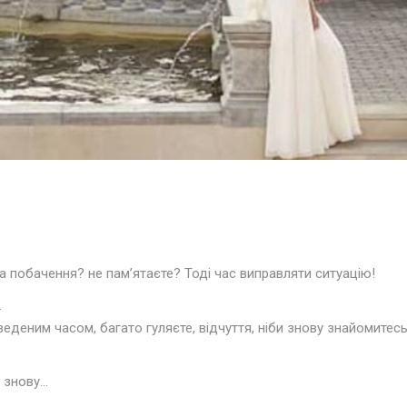
а побачення? не пам’ятаєте? Тоді час виправляти ситуацію!
.
еденим часом, багато гуляєте, відчуття, ніби знову знайомитесь
ь знову…