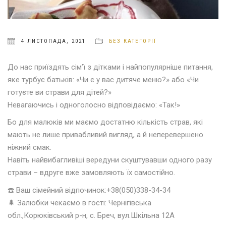
4 ЛИСТОПАДА, 2021
БЕЗ КАТЕГОРІЇ
До нас приїздять сім’ї з дітками і найпопулярніше питання,
яке турбує батьків: «Чи є у вас дитяче меню?» або «Чи
готуєте ви страви для дітей?»
Невагаючись і одноголосно відповідаємо: «Так!»
Бо для малюків ми маємо достатню кількість страв, які
мають не лише привабливий вигляд, а й неперевершено
ніжний смак.
Навіть найвибагливіші вередуни скуштувавши одного разу
страви – вдруге вже замовляють їх самостійно.
☎️
Ваш сімейний відпочинок:+38(050)338-34-34
🌲
Залюбки чекаємо в гості: Чернігівська
обл.,Корюківський р-н, с. Бреч, вул.Шкільна 12А