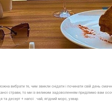
ожна вибрати те, чим звикли снідати і починати свій день смачн
ної страви, то ми із великим задоволенням приділимо вам осо
 та десерт + напої : чай, ягідний морс, узвар.