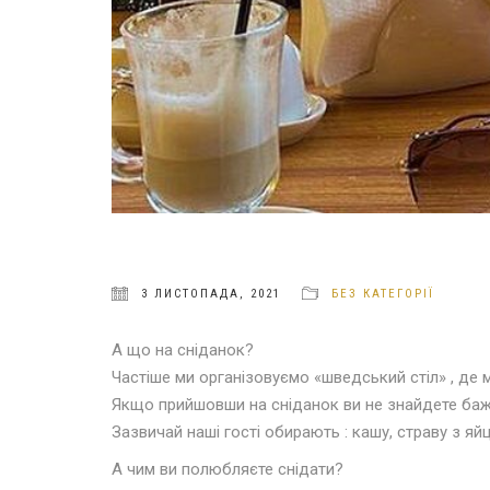
3 ЛИСТОПАДА, 2021
БЕЗ КАТЕГОРІЇ
А що на сніданок?
Частіше ми організовуємо «шведський стіл» , де м
Якщо прийшовши на сніданок ви не знайдете бажа
Зазвичай наші гості обирають : кашу, страву з яйця
А чим ви полюбляєте снідати?