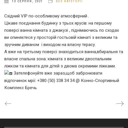
13 СЕРПНЯ, 2021
БЕЗ КАТЕГОРІЇ
Східний VIP по-особливому атмосферний .
Цікаве поєднання будинку з трьох ярусів: на першому
поверсі ванна кімната з джакузі , піднімаючись по сходах
ви опиняєтеся у просторій гостьовій кімнаті з великим та
зручним диваном і виходом на власну терасу.
А вже на третьому поверсі знаходиться ванна,вбиральня та
власне спальна зона: кімната з великим двоспальним
ліжком та кімната для дітей з двома окремими ліжками.
Зателефонуйте вже зараз,щоб забронювати
відпочинок мрії: +380 (50) 338 34 34 @ Конно-Спортивный
Комплекс Бречь