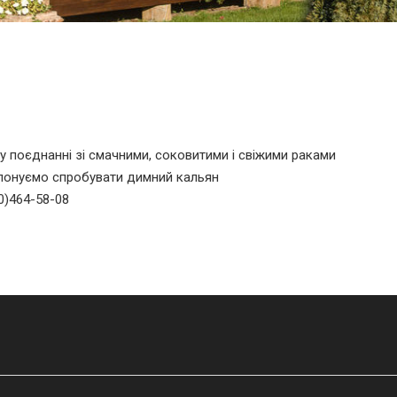
у поєднанні зі смачними, соковитими і свіжими раками
понуємо спробувати димний кальян
0)464-58-08