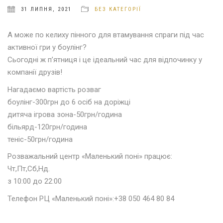
31 ЛИПНЯ, 2021
БЕЗ КАТЕГОРІЇ
А може по келиху пінного для втамування спраги під час
активної гри у боулінг?
Сьогодні ж п’ятниця і це ідеальний час для відпочинку у
компанії друзів!
Нагадаємо вартість розваг
боулінг-300грн до 6 осіб на доріжці
дитяча ігрова зона-50грн/година
більярд-120грн/година
теніс-50грн/година
Розважальний центр «Маленький поні» працює:
Чт,Пт,Сб,Нд.
з 10:00 до 22:00
Телефон РЦ «Маленький поні»:+38 050 464 80 84