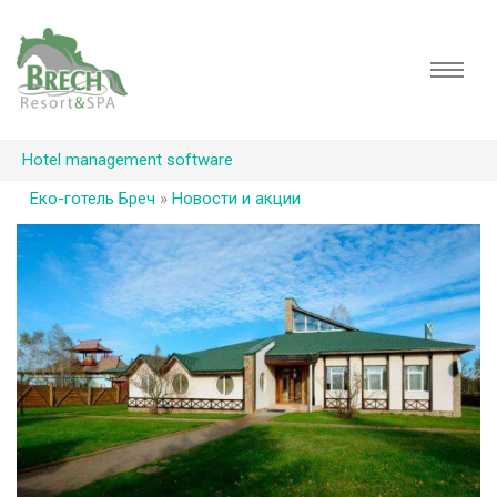
Hotel management software
Еко-готель Бреч
»
Новости и акции