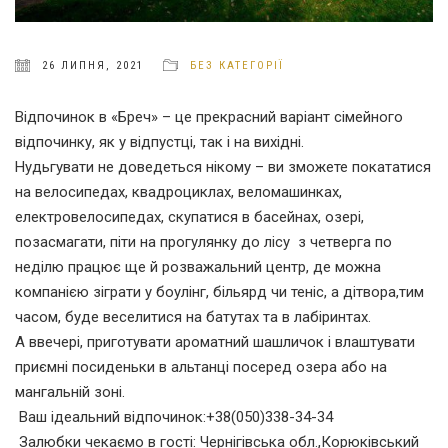
26 ЛИПНЯ, 2021
БЕЗ КАТЕГОРІЇ
Відпочинок в «Бреч» – це прекрасний варіант сімейного
відпочинку, як у відпустці, так і на вихідні.
Нудьгувати не доведеться нікому – ви зможете покататися
на велосипедах, квадроциклах, веломашинках,
електровелосипедах, скупатися в басейнах, озері,
позасмагати, піти на прогулянку до лісу з четверга по
неділю працює ще й розважальний центр, де можна
компанією зіграти у боулінг, більярд чи теніс, а дітвора,тим
часом, буде веселитися на батутах та в лабіринтах.
А ввечері, приготувати ароматний шашличок і влаштувати
приємні посиденьки в альтанці посеред озера або на
мангальній зоні.
Ваш ідеальний відпочинок:+38(050)338-34-34
Залюбки чекаємо в гості: Чернігівська обл.,Корюківський