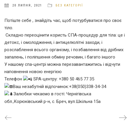
20 ЛИПНЯ, 2021
БЕЗ КАТЕГОРІЇ
Потіште себе , знайдіть час, щоб потурбуватися про своє
тіло.
Складно переоцінити користь СПА-процедур для тіла: це і
детокс, і омолодження, і антицелюлітні заходи, і
розслаблення всього організму, і позбавлення від дрібних
запалень, і поліпшення обміну речовин, і багато іншого
У нашому спа-центрі можна перезавантажитись і відчути
наповнення новою енергією
Телефон
SPA-центру: +380 50 465 77 35
Ваш незабутній відпочинок:+38(050)338-34-34
Залюбки чекаємо в гості: Чернігівська
обл.,Корюківський р-н, с. Бреч, вул.Шкільна 15а