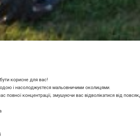
бути корисне для вас!
иродою і насолоджуєтеся мальовничими околицями.
вас повної концентрації, змушуючи вас відволікатися від повся
а
4