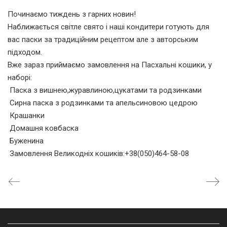
Починаємо тиждень з гарних новин!
Наближається світле свято і наші кондитери готують для
вас паски за традиційним рецептом але з авторським
підходом.
Вже зараз приймаємо замовлення на Пасхальні кошики, у
наборі:
Паска з вишнею,журавлиною,цукатами та родзинками
Сирна паска з родзинками та апельсиновою цедрою
Крашанки
Домашня ковбаска
Буженина
Замовлення Великодніх кошиків:+38(050)464-58-08