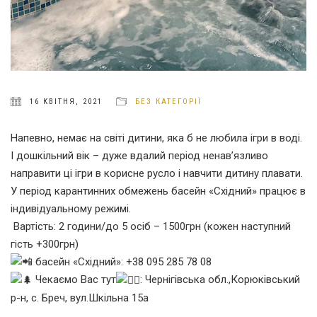
16 КВІТНЯ, 2021
БЕЗ КАТЕГОРІЇ
Напевно, немає на світі дитини, яка б не любила ігри в воді.
І дошкільний вік – дуже вдалий період ненав’язливо
направити ці ігри в корисне русло і навчити дитину плавати.
У період карантинних обмежень басейн «Східний» працює в
індивідуальному режимі.
Вартість: 2 години/до 5 осіб – 1500грн (кожен наступний
гість +300грн)
басейн «Східний»: +38 095 285 78 08
Чекаємо Вас тут
: Чернігівська обл.,Корюківський
р-н, с. Бреч, вул.Шкільна 15а