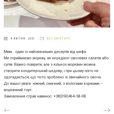
8 КВІТНЯ, 2021
БЕЗ КАТЕГОРІЇ
Ммм… один із найсмачніших десертів від шефа.
Ми сприймаємо моркву, як інгредієнт овочевих салатів або
супів. Важко повірити, але з кількох морквин можна
створити кондитерський шедевр, і при цьому ніхто не
здогадається, що тісто зроблено зі звичайного овоча.
До вашої уваги ніжний, смачний, з вологими коржами –
морквяний торт.
Замовлення страв навинос: +38(050)464-58-08