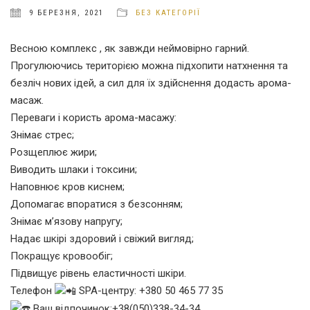
9 БЕРЕЗНЯ, 2021
БЕЗ КАТЕГОРІЇ
Весною комплекс , як завжди неймовірно гарний.
Прогулюючись територією можна підхопити натхнення та
безліч нових ідей, а сил для їх здійснення додасть арома-
масаж.
Переваги і користь арома-масажу:
Знімає стрес;
Розщеплює жири;
Виводить шлаки і токсини;
Наповнює кров киснем;
Допомагає впоратися з безсонням;
Знімає м’язову напругу;
Надає шкірі здоровий і свіжий вигляд;
Покращує кровообіг;
Підвищує рівень еластичності шкіри.
Телефон
SPA-центру: +380 50 465 77 35
Ваш відпочинок:+38(050)338-34-34