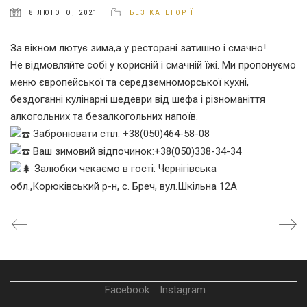
8 ЛЮТОГО, 2021
БЕЗ КАТЕГОРІЇ
За вікном лютує зима,а у ресторані затишно і смачно!
Не відмовляйте собі у корисній і смачній їжі. Ми пропонуємо
меню європейської та середземноморської кухні,
бездоганні кулінарні шедеври від шефа і різноманіття
алкогольних та безалкогольних напоїв.
Забронювати стіл: +38(050)464-58-08
Ваш зимовий відпочинок:+38(050)338-34-34
Залюбки чекаємо в гості: Чернігівська
обл.,Корюківський р-н, с. Бреч, вул.Шкільна 12А
Facebook
Instagram