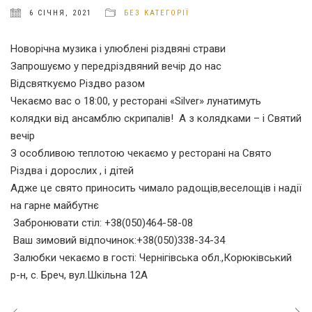
6 СІЧНЯ, 2021
БЕЗ КАТЕГОРІЇ
Новорічна музика і улюблені різдвяні страви
Запрошуємо у передріздвяний вечір до нас
Відсвяткуємо Різдво разом
Чекаємо вас о 18:00, у ресторані «Silver» лунатимуть
колядки від ансамблю скрипалів! А з колядками – і Святий
вечір
З особливою теплотою чекаємо у ресторані на Свято
Різдва і дорослих , і дітей
Адже це свято приносить чимало радощів,веселощів і надії
на гарне майбутнє
Забронювати стіл: +38(050)464-58-08
Ваш зимовий відпочинок:+38(050)338-34-34
Залюбки чекаємо в гості: Чернігівська обл.,Корюківський
р-н, с. Бреч, вул.Шкільна 12А