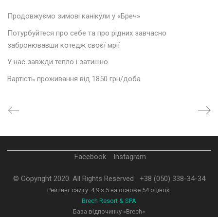
Продовжуємо зимові канікули у «Бреч»
Потурбуйтеся про себе та про рідних завчасно
забронювавши котедж своєї мрії
У нас завжди тепло і затишно
Вартість проживання від 1850 грн/доба
Facebook
Instagram
© Copyright 2020. All Rights Reserved
+38 (050) 338-34-34
Рейтинг сайту:
4.9
з
5
на основе
54
оцінок.
Brech Resort & SPA
База відпочинку «Brech»