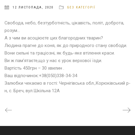
12 ЛИСТОПАДА, 2020
БЕЗ КАТЕГОРІЇ
Свобода, небо, безтурботність, цікавість, політ, доброта,
розум…
А з чим ви асоціюєте цих благородних тварин?
Людина прагне до коня, як до природного стану свободи.
Вони сильні та граціозні, як будь-яке втілення краси.
Ви ж пам’ятаєте,що у нас є урок верхової їзди.
Вартість 450грн – 30 хвилин .
Ваш відпочинок:+38(050)338-34-34
Залюбки чекаємо в гості: Чернігівська обл.,Корюківський р-
н, с. Бреч, вул.Шкільна 12А