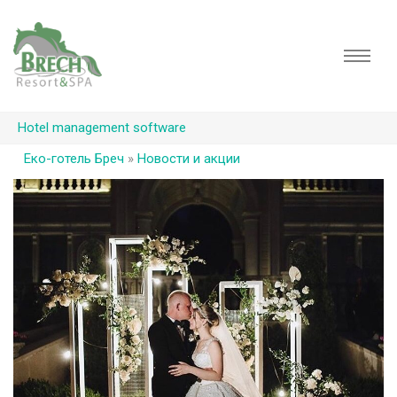
Hotel management software
Еко-готель Бреч
»
Новости и акции