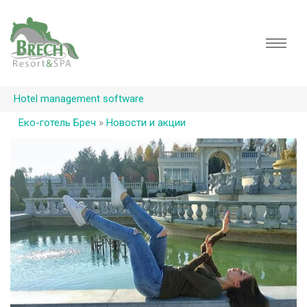
Hotel management software
Еко-готель Бреч
»
Новости и акции